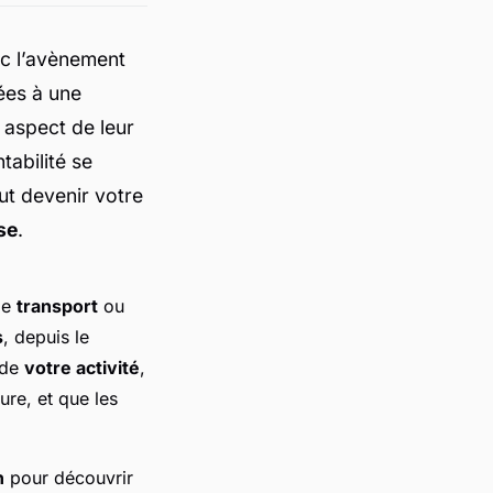
c l’avènement
ées à une
 aspect de leur
tabilité se
ut devenir votre
se
.
de
transport
ou
s
, depuis le
 de
votre activité
,
ure, et que les
n
pour découvrir