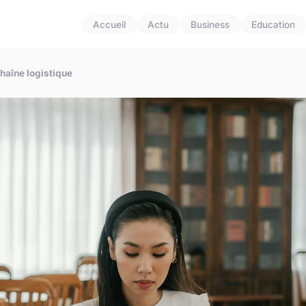
Accueil
Actu
Business
Education
haîne logistique