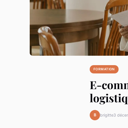
FORMATION
E-comme
logisti
B
brigitte
3 déce