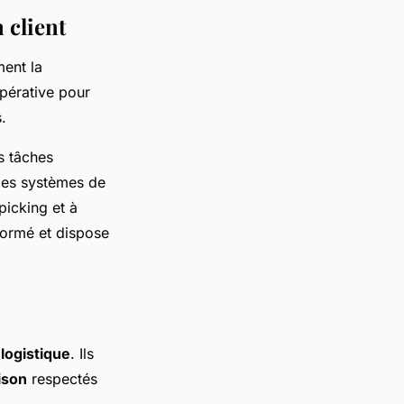
 client
ment la
pérative pour
.
s tâches
r des systèmes de
picking et à
formé et dispose
logistique
. Ils
aison
respectés