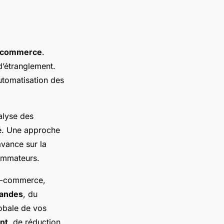
 commerce
.
d’étranglement.
automatisation des
alyse des
hé. Une approche
avance sur la
ommateurs.
e-commerce,
mandes
, du
lobale de vos
ent
, de réduction