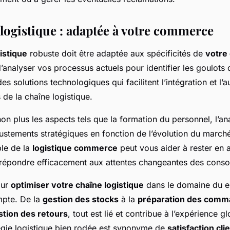
 logistique : adaptée à votre commerce
istique
robuste doit être adaptée aux spécificités de
votre
’analyser vos processus actuels pour identifier les goulots 
es solutions technologiques qui facilitent l’intégration et l’
 de la chaîne logistique.
on plus les aspects tels que la formation du personnel, l’an
justements stratégiques en fonction de l’évolution du marc
ble de la
logistique commerce
peut vous aider à rester en 
 répondre efficacement aux attentes changeantes des cons
our
optimiser votre chaîne logistique
dans le domaine du 
mpte. De la
gestion des stocks
à la
préparation des com
stion des retours
, tout est lié et contribue à l’expérience g
tégie logistique bien rodée est synonyme de
satisfaction cli