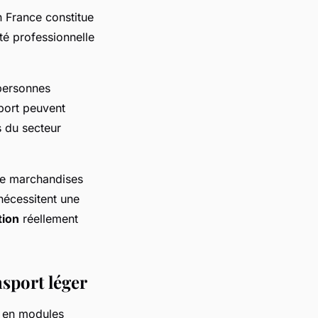
 France constitue
ité professionnelle
 personnes
port peuvent
s du secteur
 de marchandises
nécessitent une
tion
réellement
sport léger
s en modules