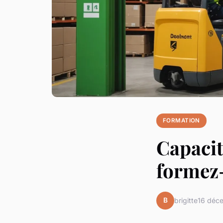
FORMATION
Capacit
formez-
B
brigitte
16 déc