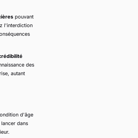
cières
pouvant
 l'interdiction
 conséquences
crédibilité
onnaissance des
rise, autant
ondition d'âge
 lancer dans
ieur.