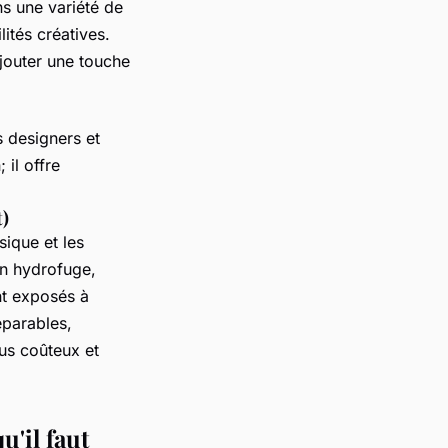
ns une variété de
lités créatives.
jouter une touche
 designers et
 il offre
t)
sique et les
on hydrofuge,
nt exposés à
éparables,
us coûteux et
u'il faut