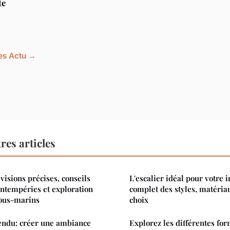
te
les Actu →
res articles
visions précises, conseils
L'escalier idéal pour votre i
 intempéries et exploration
complet des styles, matériau
ous-marins
choix
endu: créer une ambiance
Explorez les différentes fo