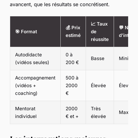
avancent, que les résultats se concrétisent.
📈 Taux
💰 Prix
💬 Nive
🎯 Format
de
estimé
d'intera
réussite
Autodidacte
0 à
Basse
Minimal
(vidéos seules)
200 €
Accompagnement
500 à
(vidéos +
2000
Élevée
Élevée
coaching)
€
Mentorat
2000
Très
Maximal
individuel
€ et +
élevée