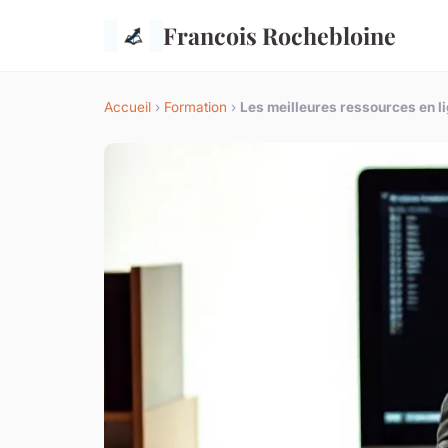
Francois Rochebloine
Accueil
›
Formation
›
Les meilleures ressources en li