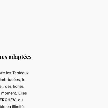
ues adaptées
vre les Tableaux
 imbriquées, le
e : des fiches
t moment. Elles
ERCHEV
, ou
le en illimité,