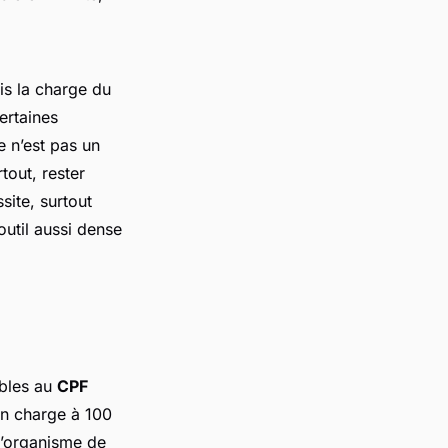
is la charge du
certaines
e n’est pas un
tout, rester
site, surtout
outil aussi dense
ibles au
CPF
en charge à 100
 l’organisme de