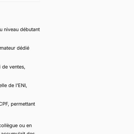
u niveau débutant
mateur dédié
i de ventes,
lle de l’ENI,
 CPF, permettant
 collègue ou en
n accumulait des