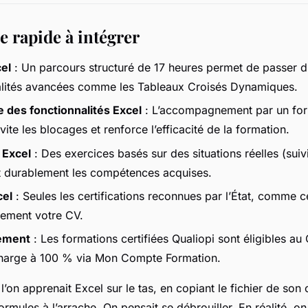
e rapide à intégrer
el
: Un parcours structuré de 17 heures permet de passer d
alités avancées comme les Tableaux Croisés Dynamiques.
 des fonctionnalités Excel
: L’accompagnement par un for
ite les blocages et renforce l’efficacité de la formation.
 Excel
: Des exercices basés sur des situations réelles (suiv
nt durablement les compétences acquises.
cel
: Seules les certifications reconnues par l’État, comme ce
llement votre CV.
cement
: Les formations certifiées Qualiopi sont éligibles au
charge à 100 % via Mon Compte Formation.
 l’on apprenait Excel sur le tas, en copiant le fichier de son
rmules à l’arrache. On pensait se débrouiller. En réalité, o