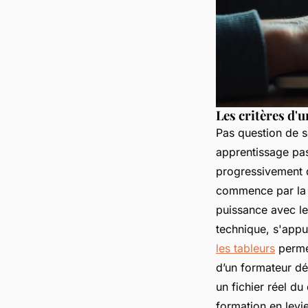
Les critères d'
Pas question de s
apprentissage pas
progressivement d
commence par la s
puissance avec l
technique, s'app
les tableurs
permet
d’un formateur dé
un fichier réel du
formation en levi