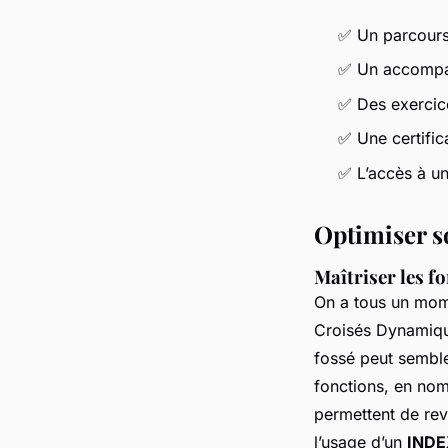
✅ Un parcours
✅ Un accompag
✅ Des exercic
✅ Une certifica
✅ L’accès à u
Optimiser s
Maîtriser les f
On a tous un mome
Croisés Dynamiques
fossé peut sembler
fonctions, en no
permettent de rev
l’usage d’un
INDE