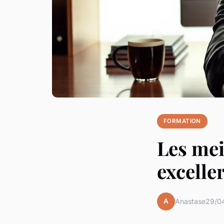
FORMATION
Les mei
excelle
A
Anastase
29/0