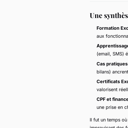
Une synthès
Formation Exc
aux fonctionn
Apprentissage
(email, SMS) év
Cas pratiques
bilans) ancre
Certificats Ex
valorisent rée
CPF et finan
une prise en 
Il fut un temps où
improvisant des fo