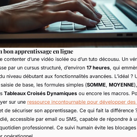
un bon apprentissage en ligne
e contenter d’une vidéo isolée ou d’un tuto décousu. Un vér
se par un cursus structuré, d’environ
17 heures
, qui emmè
u niveau débutant aux fonctionnalités avancées. L’idéal ? 
aisie de base, les formules simples (
SOMME
,
MOYENNE
)
es
Tableaux Croisés Dynamiques
ou encore les macros. Po
uyer sur une
ressource incontournable pour développer des
 de sécuriser son apprentissage. Ce qui fait la différence 
dié, accessible par email ou SMS, capable de répondre à u
 quotidien professionnel. Ce suivi humain évite les blocages
er opérationnel.